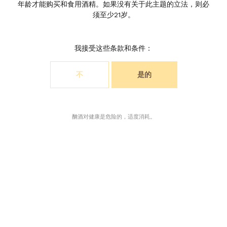
年龄才能购买和食用酒精。如果没有关于此主题的立法，则必
瑞气磨坊之
须至少21岁。
M
我接受这些条款和条件：
不
是的
选择您的cookie首选项
我们使用cookie自定义内容并分析访问我们网站的访问。
酗酒对健康是危险的，适度消耗。
您可以选择仅接受网站操作所需的cookie，或者还需要允
许监视cookie。有关更多信息，请咨询我们的隐私政策。
接受所有饼干
仅接受必要的饼干