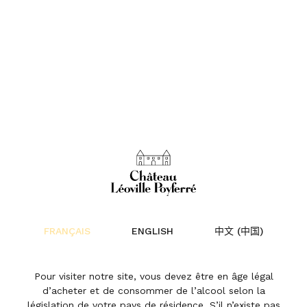
Trois vins de la famille
Cuvelier à l’honneur
dans Le guide des
FRANÇAIS
ENGLISH
中文 (中国)
meilleurs vins de
France 2025
Pour visiter notre site, vous devez être en âge légal
d’acheter et de consommer de l’alcool selon la
législation de votre pays de résidence. S’il n’existe pas