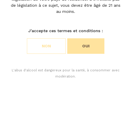
de législation à ce sujet, vous devez être âgé de 21 ans
Actualités | 25 septembre 2024
au moins.
Choisir vos préférences en
matière de cookies
J'accepte ces termes et conditions :
Nous utilisons des cookies pour personnaliser le
NON
OUI
contenu et analyser l’accès à notre site Web. Vous
pouvez choisir si vous n’acceptez que les cookies
nécessaires au fonctionnement du site Web ou si
vous souhaitez également autoriser les cookies de
L'abus d'alcool est dangereux pour la santé, à consommer avec
suivi. Pour plus d’informations, veuillez consulter
modération.
notre politique de confidentialité.
ACCEPTER TOUS LES COOKIES
Ce ne sont pas un, mais trois de nos vins, qui figurent
ACCEPTER UNIQUEMENT LES COOKIES NÉCESSAIRES
parmi « les meilleurs vins de Bordeaux ». Une distinction
à retrouver dans Le guide des meilleurs vins de France
2025, l’incontournable hors-série annuel édité par la