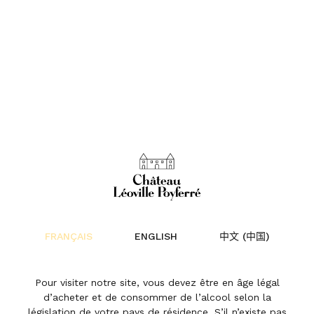
Léoville Poyferré 2004
salué par Chris
FRANÇAIS
ENGLISH
中文 (中国)
Kissack
Pour visiter notre site, vous devez être en âge légal
d’acheter et de consommer de l’alcool selon la
Actualités | 23 février 2026
législation de votre pays de résidence. S’il n’existe pas