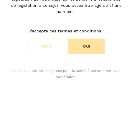
de législation à ce sujet, vous devez être âgé de 21 ans
au moins.
Choisir vos préférences en
matière de cookies
J'accepte ces termes et conditions :
Nous utilisons des cookies pour personnaliser le
NON
OUI
contenu et analyser l’accès à notre site Web. Vous
pouvez choisir si vous n’acceptez que les cookies
nécessaires au fonctionnement du site Web ou si
vous souhaitez également autoriser les cookies de
L'abus d'alcool est dangereux pour la santé, à consommer avec
suivi. Pour plus d’informations, veuillez consulter
modération.
notre politique de confidentialité.
ACCEPTER TOUS LES COOKIES
Récemment, le journaliste britannique Chris Kissack,
ACCEPTER UNIQUEMENT LES COOKIES NÉCESSAIRES
fondateur de The Wine Doctor, a consacré un article au
Château Léoville Poyferré 2004 dans sa rubrique
Weekend Wine.