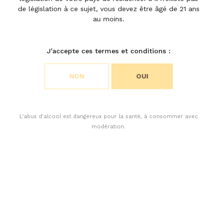
de législation à ce sujet, vous devez être âgé de 21 ans
au moins.
Choisir vos préférences en
matière de cookies
J'accepte ces termes et conditions :
Nous utilisons des cookies pour personnaliser le
NON
OUI
contenu et analyser l’accès à notre site Web. Vous
pouvez choisir si vous n’acceptez que les cookies
nécessaires au fonctionnement du site Web ou si
vous souhaitez également autoriser les cookies de
L'abus d'alcool est dangereux pour la santé, à consommer avec
suivi. Pour plus d’informations, veuillez consulter
modération.
notre politique de confidentialité.
ACCEPTER TOUS LES COOKIES
Si 2020 résonnera encore longtemps comme une année
ACCEPTER UNIQUEMENT LES COOKIES NÉCESSAIRES
à part, son millésime aura une saveur encore plus
particulière pour la famille Cuvelier. Il signe le centenaire
de leur acquisition du Second Grand Cru Classé de