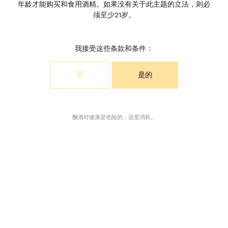
龙博菲酒庄
年龄才能购买和食用酒精。如果没有关于此主题的立法，则必
须至少21岁。
我接受这些条款和条件：
不
是的
选择您的cookie首选项
我们使用cookie自定义内容并分析访问我们网站的访问。
酗酒对健康是危险的，适度消耗。
您可以选择仅接受网站操作所需的cookie，或者还需要允
许监视cookie。有关更多信息，请咨询我们的隐私政策。
接受所有饼干
仅接受必要的饼干