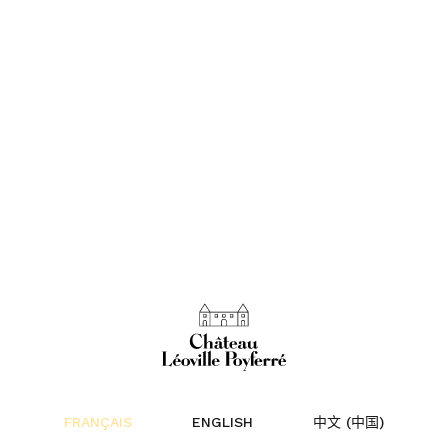
au
FRANÇAIS
ENGLISH
中文 (中国)