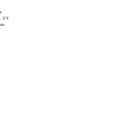
e
 S’il
 au
ACCEPTER TOUS LES COOKIES