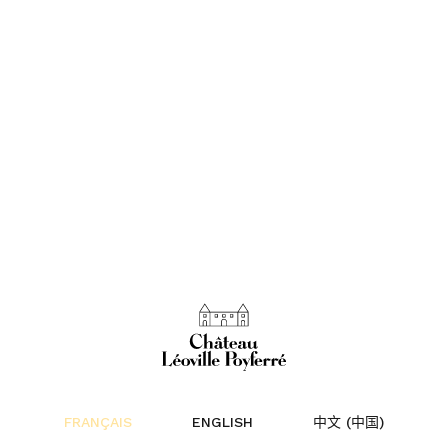
au
FRANÇAIS
ENGLISH
中文 (中国)