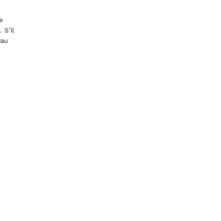
e
 S’il
 au
ACCEPTER TOUS LES COOKIES