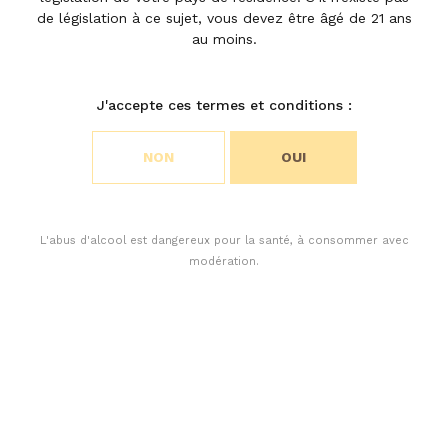
Léoville
de législation à ce sujet, vous devez être âgé de 21 ans
au moins.
Poyferré
Choisir vos préférences en
matière de cookies
J'accepte ces termes et conditions :
Nous utilisons des cookies pour personnaliser le
NON
OUI
contenu et analyser l’accès à notre site Web. Vous
pouvez choisir si vous n’acceptez que les cookies
nécessaires au fonctionnement du site Web ou si
vous souhaitez également autoriser les cookies de
L'abus d'alcool est dangereux pour la santé, à consommer avec
suivi. Pour plus d’informations, veuillez consulter
modération.
notre politique de confidentialité.
ACCEPTER TOUS LES COOKIES
ACCEPTER UNIQUEMENT LES COOKIES NÉCESSAIRES