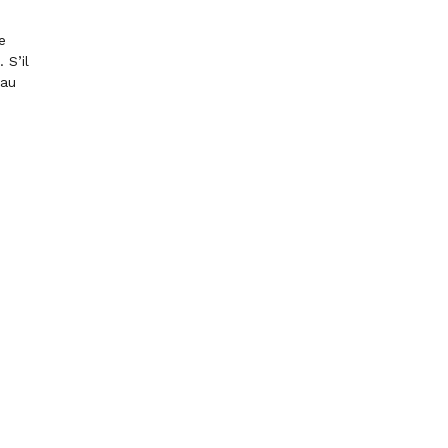
e
 S’il
 au
ACCEPTER TOUS LES COOKIES