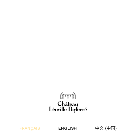
au
FRANÇAIS
ENGLISH
中文 (中国)